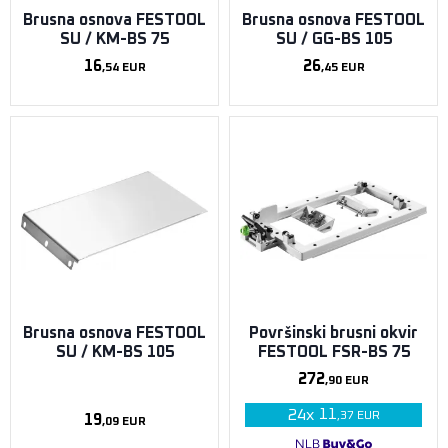
Brusna osnova FESTOOL
Brusna osnova FESTOOL
SU / KM-BS 75
SU / GG-BS 105
16
26
,54
EUR
,45
EUR
Brusna osnova FESTOOL
Površinski brusni okvir
SU / KM-BS 105
FESTOOL FSR-BS 75
272
,90
EUR
11
24
x
,37
EUR
19
,09
EUR