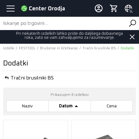
SL
Pri nekaterih izdelkih lahko pride do daljšega dobavnega
roka, zato se vam zahvaljujemo za razumevanje.
Izdelki
/
FESTOOL
/
Brušenje in ščetkanje
/
Tračni brusilniki BS
/
Dodatki
Dodatki
Tračni brusilniki BS
Prikazujem 8 izdelkov
Naziv
Datum
Cena