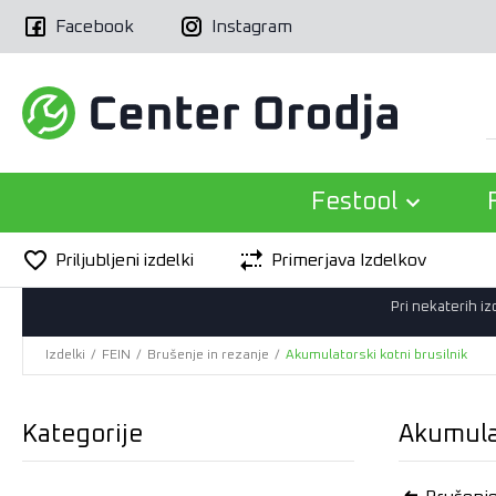
Facebook
Instagram
Festool
Priljubljeni izdelki
Primerjava Izdelkov
Pri nekaterih i
Izdelki
/
FEIN
/
Brušenje in rezanje
/
Akumulatorski kotni brusilnik
Kategorije
Akumulat