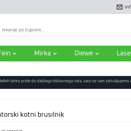
in
Išči
Fein
Mirka
Diewe
Lase
zdelkih lahko pride do daljšega dobavnega roka, zato se vam zahvaljujemo
orski kotni brusilnik