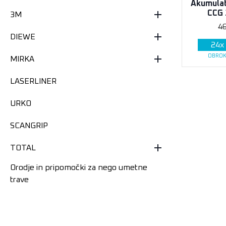
Akumulato
CCG 
3M
4
DIEWE
24
x
OBROK
MIRKA
LASERLINER
URKO
SCANGRIP
TOTAL
Orodje in pripomočki za nego umetne
trave