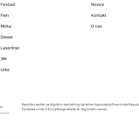
Festool
Novice
Fein
Kontakt
Mirka
O nas
Diewe
Laserliner
3M
Urko
Naložbo vavčer za digitalni marketing (spletna trgovina) sofinancirata Republ
Evropska unija iz Evropskega sklada za regionalni razvoj.