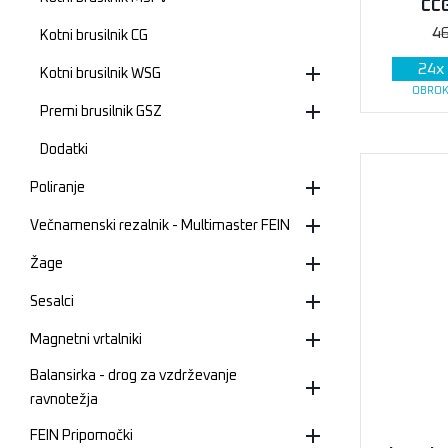
CCG
4
Kotni brusilnik CG
24
x
Kotni brusilnik WSG
OBROK
Premi brusilnik GSZ
Dodatki
Poliranje
Večnamenski rezalnik - Multimaster FEIN
Žage
Sesalci
Magnetni vrtalniki
Balansirka - drog za vzdrževanje
ravnotežja
FEIN Pripomočki