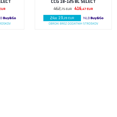
ELECT
CCG 18-125 BL SELECT
462
416
EUR
,75
EUR
,47
EUR
19
24
x
,28
EUR
TROŠKOV
OBROKI BREZ DODATNIH STROŠKOV