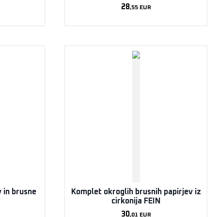
28
,55
EUR
 in brusne
Komplet okroglih brusnih papirjev iz
cirkonija FEIN
30
,01
EUR