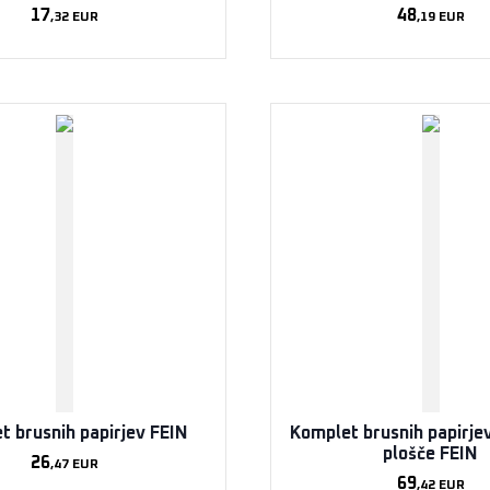
17
48
,32
EUR
,19
EUR
t brusnih papirjev FEIN
Komplet brusnih papirjev
plošče FEIN
26
,47
EUR
69
,42
EUR