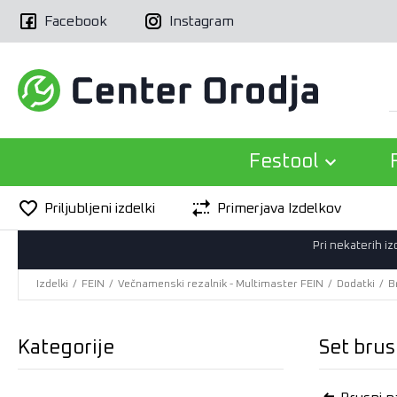
Facebook
Instagram
Festool
Priljubljeni izdelki
Primerjava Izdelkov
Pri nekaterih i
Izdelki
/
FEIN
/
Večnamenski rezalnik - Multimaster FEIN
/
Dodatki
/
B
Kategorije
Set brus