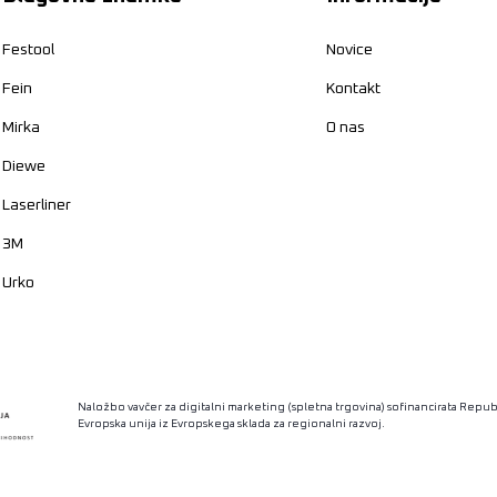
Festool
Novice
Fein
Kontakt
Mirka
O nas
Diewe
Laserliner
3M
Urko
Naložbo vavčer za digitalni marketing (spletna trgovina) sofinancirata Republ
Evropska unija iz Evropskega sklada za regionalni razvoj.