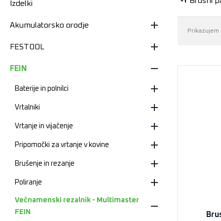
Brusni p
Izdelki
Akumulatorsko orodje
Prikazujem 
FESTOOL
FEIN
Baterije in polnilci
Vrtalniki
Vrtanje in vijačenje
Pripomočki za vrtanje v kovine
Brušenje in rezanje
Poliranje
Večnamenski rezalnik - Multimaster
FEIN
Brus