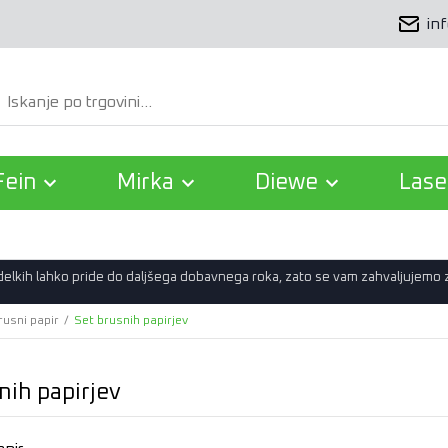
in
Išči
Fein
Mirka
Diewe
Lase
zdelkih lahko pride do daljšega dobavnega roka, zato se vam zahvaljujemo
rusni papir
/
Set brusnih papirjev
nih papirjev