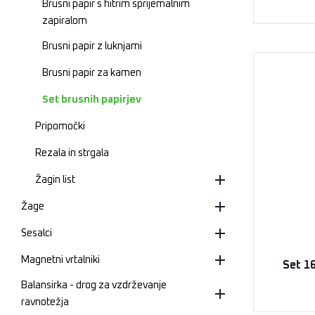
Brusni papir s hitrim sprijemalnim
zapiralom
Brusni papir z luknjami
Brusni papir za kamen
Set brusnih papirjev
Pripomočki
Rezala in strgala
Žagin list
Žage
Sesalci
Magnetni vrtalniki
Set 16
Balansirka - drog za vzdrževanje
ravnotežja