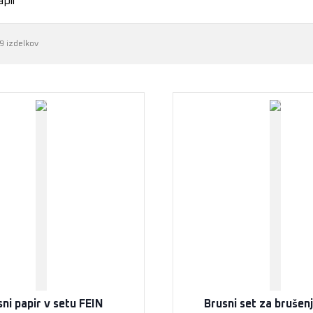
apir
9 izdelkov
ni papir v setu FEIN
Brusni set za brušen