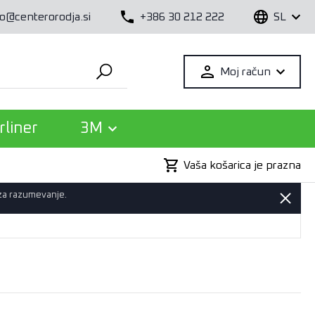
fo@centerorodja.si
+386 30 212 222
SL
Moj račun
rliner
3M
Vaša košarica je prazna
 za razumevanje.