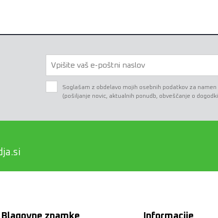
Soglašam z obdelavo mojih osebnih podatkov za namen e-
(pošiljanje novic, aktualnih ponudb, obveščanje o dogodki
ja.si
Blagovne znamke
Informacije