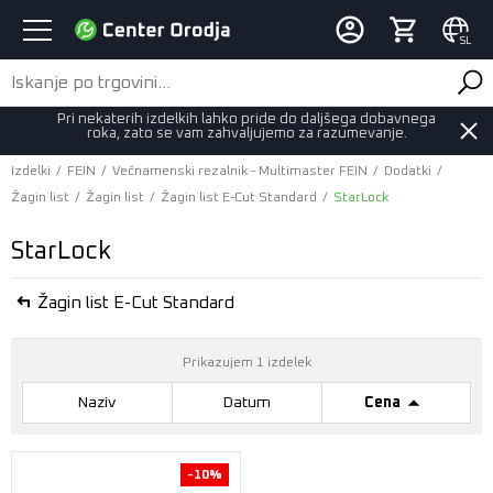
SL
Pri nekaterih izdelkih lahko pride do daljšega dobavnega
roka, zato se vam zahvaljujemo za razumevanje.
Izdelki
/
FEIN
/
Večnamenski rezalnik - Multimaster FEIN
/
Dodatki
/
Žagin list
/
Žagin list
/
Žagin list E-Cut Standard
/
StarLock
StarLock
Žagin list E-Cut Standard
Prikazujem 1 izdelek
Naziv
Datum
Cena
-10%