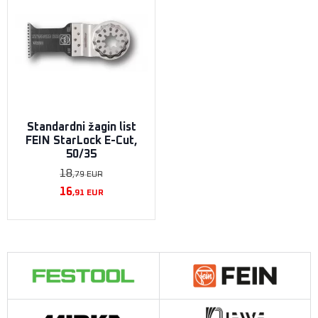
Standardni žagin list
FEIN StarLock E-Cut,
50/35
18
,79
EUR
16
,91
EUR