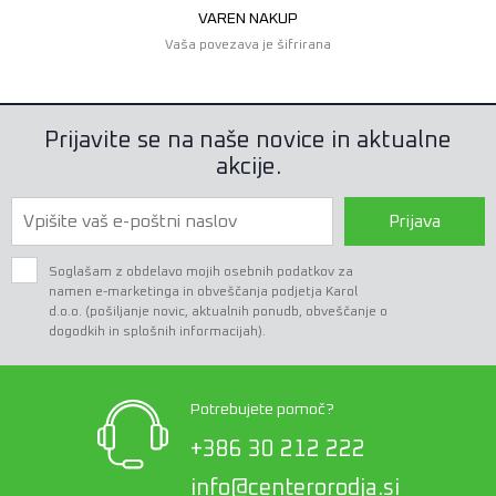
VAREN NAKUP
Vaša povezava je šifrirana
Prijavite se na naše novice in aktualne
akcije.
Prijava
Soglašam z obdelavo mojih osebnih podatkov za
namen e-marketinga in obveščanja podjetja Karol
d.o.o. (pošiljanje novic, aktualnih ponudb, obveščanje o
dogodkih in splošnih informacijah).
Potrebujete pomoč?
+386 30 212 222
info@centerorodja.si