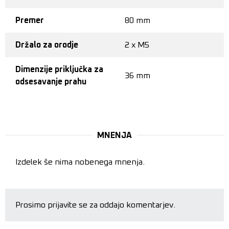
Premer
80 mm
Držalo za orodje
2 x M5
Dimenzije priključka za
36 mm
odsesavanje prahu
MNENJA
Izdelek še nima nobenega mnenja.
Prosimo prijavite se za oddajo komentarjev.