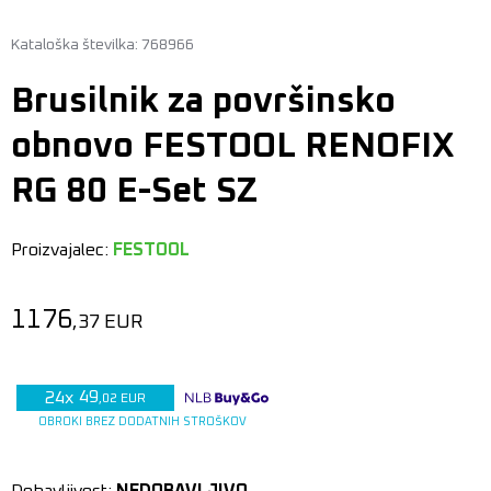
Kataloška številka: 768966
Brusilnik za površinsko
obnovo FESTOOL RENOFIX
RG 80 E-Set SZ
Proizvajalec:
FESTOOL
1176
,37
EUR
49
24
x
,02
EUR
OBROKI BREZ DODATNIH STROŠKOV