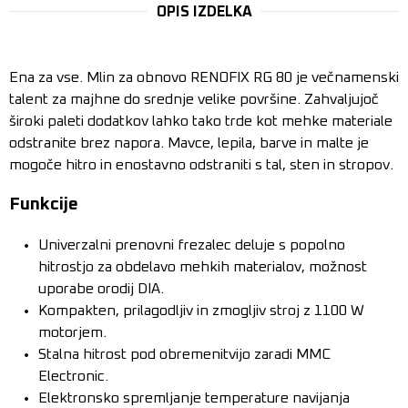
OPIS IZDELKA
Ena za vse. Mlin za obnovo RENOFIX RG 80 je večnamenski
talent za majhne do srednje velike površine. Zahvaljujoč
široki paleti dodatkov lahko tako trde kot mehke materiale
odstranite brez napora. Mavce, lepila, barve in malte je
mogoče hitro in enostavno odstraniti s tal, sten in stropov.
Funkcije
Univerzalni prenovni frezalec deluje s popolno
hitrostjo za obdelavo mehkih materialov, možnost
uporabe orodij DIA.
Kompakten, prilagodljiv in zmogljiv stroj z 1100 W
motorjem.
Stalna hitrost pod obremenitvijo zaradi MMC
Electronic.
Elektronsko spremljanje temperature navijanja