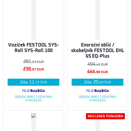
Voziček FESTOOL SYS-
Enoročni oblič /
Roll SYS-Roll 100
skobeljnik FESTOOL EHL
65 EQ-Plus
281
,23
EUR
494
,42
EUR
230
,07
EUR
444
,98
EUR
11
20
24
x
24
x
,72
EUR
,60
EUR
OBROKI BREZ DODATNIH
OBROKI BREZ DODATNIH
STROŠKOV
STROŠKOV
AKCIJSKA PONUDBA