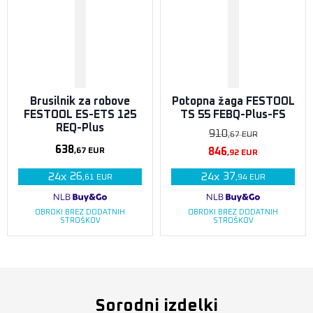
Brusilnik za robove
Potopna žaga FESTOOL
FESTOOL ES-ETS 125
TS 55 FEBQ-Plus-FS
REQ-Plus
910
,67
EUR
638
846
,67
EUR
,92
EUR
26
37
24
x
24
x
,61
EUR
,94
EUR
OBROKI BREZ DODATNIH
OBROKI BREZ DODATNIH
STROŠKOV
STROŠKOV
Sorodni izdelki