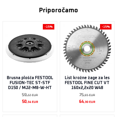
Priporočamo
-15%
-15%
Brusna plošča FESTOOL
List krožne žage za les
FUSION-TEC ST-STF
FESTOOL FINE CUT VT
D150 / MJ2-M8-W-HT
160x2,2x20 W48
59
75
,22
EUR
,65
EUR
50
64
,34
EUR
,30
EUR