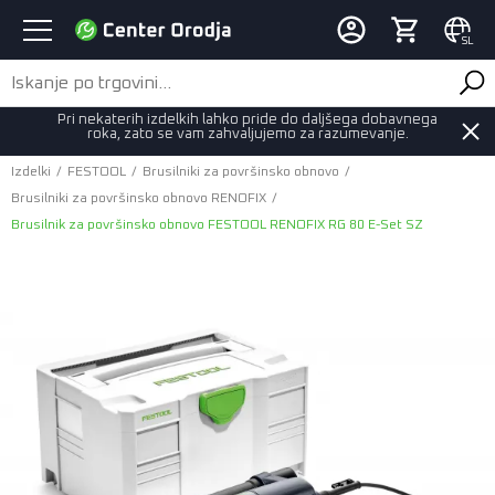
SL
Pri nekaterih izdelkih lahko pride do daljšega dobavnega
roka, zato se vam zahvaljujemo za razumevanje.
Izdelki
/
FESTOOL
/
Brusilniki za površinsko obnovo
/
Brusilniki za površinsko obnovo RENOFIX
/
Brusilnik za površinsko obnovo FESTOOL RENOFIX RG 80 E-Set SZ