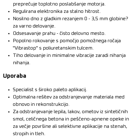
preprečuje toplotno poslabšanje motorja.
Regulirana elektronika za stalno hitrost.
Nosilno dno z gladkim rezanjem 0 - 3,5 mm globine?
za varno delovanje.
Odsesavanje prahu - čisto delovno mesto.
Popolno rokovanje s pomočjo pomožnega ročaja
"Vibrastop" s poliuretanskim tulcem.
Tiho delovanje in minimalne vibracije zaradi nihanja
nihanja.
Uporaba
Specialist s široko paleto aplikacij.
Optimalna rešitev za odstranjevanje materiala med
obnovo in rekonstrukcijo.
Za odstranjevanje lepila, lakov, ometov iz sintetičnih
smol, celičnega betona in peščeno-apnene opeke in
za večje površine ali selektivne aplikacije na stenah,
stropih in tleh.