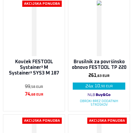
AKCIJSKA PONUDBA
Kovček FESTOOL
Brusilnik za površinsko
Systainer³ M
obnovo FESTOOL TP 220
Systainer³ SYS3 M 187
261
,63
EUR
10
24
x
99
,90
EUR
,58
EUR
74
,68
EUR
OBROKI BREZ DODATNIH
STROŠKOV
AKCIJSKA PONUDBA
AKCIJSKA PONUDBA