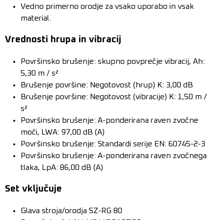
Vedno primerno orodje za vsako uporabo in vsak
material.
Vrednosti hrupa in vibracij
Površinsko brušenje: skupno povprečje vibracij, Ah:
5,30 m / s²
Brušenje površine: Negotovost (hrup) K: 3,00 dB
Brušenje površine: Negotovost (vibracije) K: 1,50 m /
s²
Površinsko brušenje: A-ponderirana raven zvočne
moči, LWA: 97,00 dB (A)
Površinsko brušenje: Standardi serije EN: 60745-2-3
Površinsko brušenje: A-ponderirana raven zvočnega
tlaka, LpA: 86,00 dB (A)
Set vključuje
Glava stroja/orodja SZ-RG 80