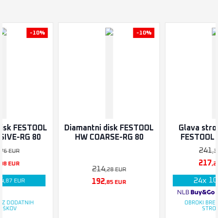
-10%
-10%
disk FESTOOL
Diamantni disk FESTOOL
Glava stroj
SIVE-RG 80
HW COARSE-RG 80
FESTOOL 
241
,76
EUR
,3
217
,08
EUR
,2
214
,28
EUR
4
10
24
x
192
,87
EUR
,85
EUR
EZ DODATNIH
OBROKI BRE
OŠKOV
STRO