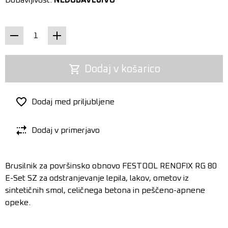
Dobavljivost:
NEDOBAVLJIVO
Dodaj v košarico
Dodaj med priljubljene
Dodaj v primerjavo
Brusilnik za površinsko obnovo FESTOOL RENOFIX RG 80
E-Set SZ za odstranjevanje lepila, lakov, ometov iz
sintetičnih smol, celičnega betona in peščeno-apnene
opeke.