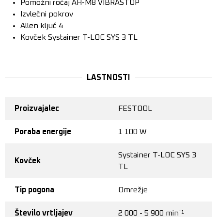
Pomožni ročaj AH-M8 VIBRASTOP
Izvlečni pokrov
Allen ključ 4
Kovček Systainer T-LOC SYS 3 TL
LASTNOSTI
Proizvajalec
FESTOOL
Poraba energije
1 100 W
Systainer T-LOC SYS 3
Kovček
TL
Tip pogona
Omrežje
Število vrtljajev
2 000 - 5 900 min⁻¹