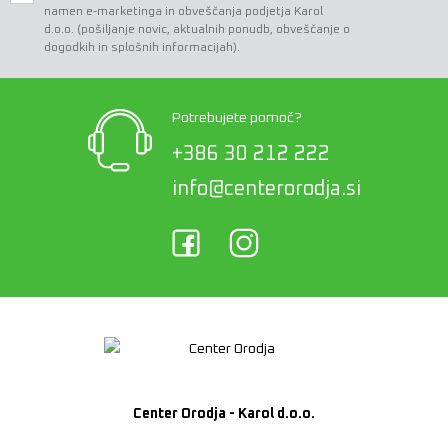
namen e-marketinga in obveščanja podjetja Karol
d.o.o. (pošiljanje novic, aktualnih ponudb, obveščanje o
dogodkih in splošnih informacijah).
Potrebujete pomoč?
+386 30 212 222
info@centerorodja.si
Center Orodja - Karol d.o.o.