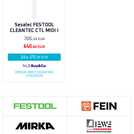
Sesalec FESTOOL
CLEANTEC CTL MIDI I
705
,39
EUR
640
,00
EUR
29
24
x
,39
EUR
OBROKI BREZ DODATNIH
STROŠKOV