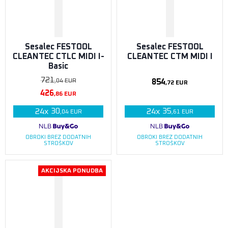
Sesalec FESTOOL
Sesalec FESTOOL
CLEANTEC CTLC MIDI I-
CLEANTEC CTM MIDI I
Basic
721
854
,04
EUR
,72
EUR
426
,86
EUR
30
35
24
x
24
x
,04
EUR
,61
EUR
OBROKI BREZ DODATNIH
OBROKI BREZ DODATNIH
STROŠKOV
STROŠKOV
AKCIJSKA PONUDBA