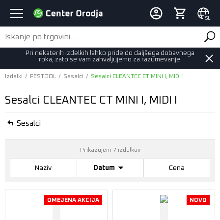
SL
Pri nekaterih izdelkih lahko pride do daljšega dobavnega
roka, zato se vam zahvaljujemo za razumevanje.
Izdelki
/
FESTOOL
/
Sesalci
/
Sesalci CLEANTEC CT MINI I, MIDI I
Sesalci CLEANTEC CT MINI I, MIDI I
Sesalci
Prikazujem 7 izdelkov
Naziv
Datum
Cena
OMEJENA AKCIJA
NOVO