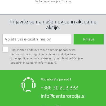
Vaša povezava je šifrirana
Prijavite se na naše novice in aktualne
akcije.
Prijava
Soglašam z obdelavo mojih osebnih podatkov za
namen e-marketinga in obveščanja podjetja Karol
d.o.o. (pošiljanje novic, aktualnih ponudb, obveščanje o
dogodkih in splošnih informacijah).
Potrebujete pomoč?
+386 30 212 222
info@centerorodja.si