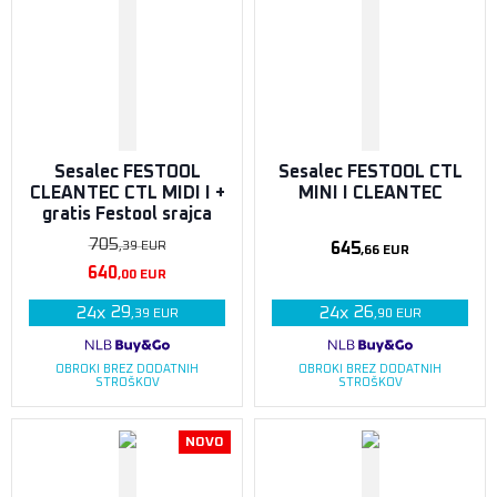
Sesalec FESTOOL
Sesalec FESTOOL CTL
CLEANTEC CTL MIDI I +
MINI I CLEANTEC
gratis Festool srajca
705
645
,39
EUR
,66
EUR
640
,00
EUR
29
26
24
x
24
x
,39
EUR
,90
EUR
OBROKI BREZ DODATNIH
OBROKI BREZ DODATNIH
STROŠKOV
STROŠKOV
NOVO