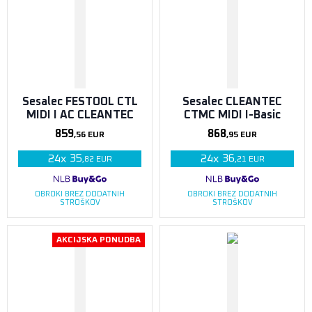
Sesalec FESTOOL CTL
Sesalec CLEANTEC
MIDI I AC CLEANTEC
CTMC MIDI I-Basic
859
868
,56
EUR
,95
EUR
35
36
24
x
24
x
,82
EUR
,21
EUR
OBROKI BREZ DODATNIH
OBROKI BREZ DODATNIH
STROŠKOV
STROŠKOV
AKCIJSKA PONUDBA