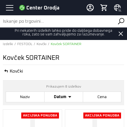
SL
Pri nekaterih izdelkih lahko pride do daljšega dobavnega
roka, zato se vam zahvaljujemo za razumevanje.
Izdelki
/
FESTOOL
/
Kovčki
/
Kovček SORTAINER
Kovček SORTAINER
Kovčki
Prikazujem 8 izdelkov
Naziv
Datum
Cena
AKCIJSKA PONUDBA
AKCIJSKA PONUDBA