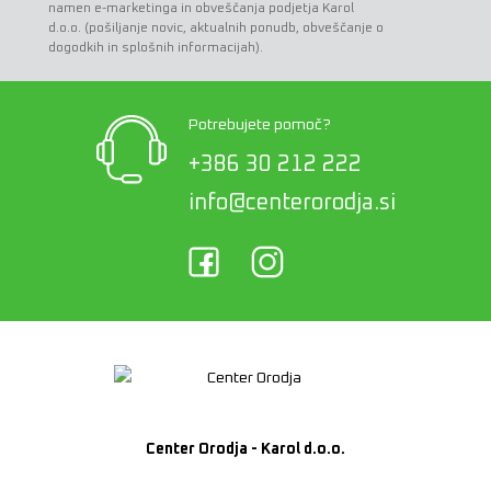
namen e-marketinga in obveščanja podjetja Karol
d.o.o. (pošiljanje novic, aktualnih ponudb, obveščanje o
dogodkih in splošnih informacijah).
Potrebujete pomoč?
+386 30 212 222
info@centerorodja.si
Center Orodja - Karol d.o.o.