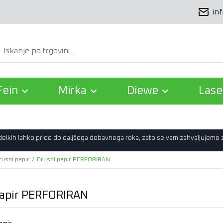
in
Išči
Fein
Mirka
Diewe
Lase
zdelkih lahko pride do daljšega dobavnega roka, zato se vam zahvaljujemo
rusni papir
/
Brusni papir PERFORIRAN
papir PERFORIRAN