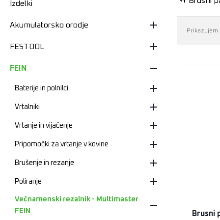
Brusni p
Izdelki
Akumulatorsko orodje
Prikazujem 
FESTOOL
FEIN
Baterije in polnilci
Vrtalniki
Vrtanje in vijačenje
Pripomočki za vrtanje v kovine
Brušenje in rezanje
Poliranje
Večnamenski rezalnik - Multimaster
FEIN
Brusni 