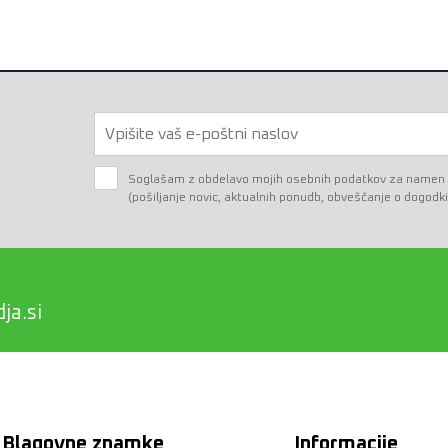
Soglašam z obdelavo mojih osebnih podatkov za namen e-
(pošiljanje novic, aktualnih ponudb, obveščanje o dogodki
ja.si
Blagovne znamke
Informacije