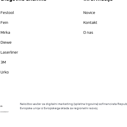
Festool
Novice
Fein
Kontakt
Mirka
O nas
Diewe
Laserliner
3M
Urko
Naložbo vavčer za digitalni marketing (spletna trgovina) sofinancirata Republ
Evropska unija iz Evropskega sklada za regionalni razvoj.