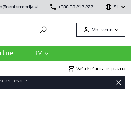
fo@centerorodja.si
+386 30 212 222
SL
Moj račun
rliner
3M
Vaša košarica je prazna
 za razumevanje.