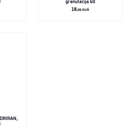
0
granulacija 60
18
,06
EUR
FORIRAN,
0