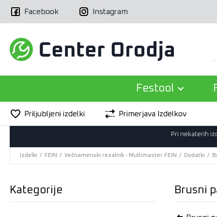
Facebook
Instagram
Festool
Priljubljeni izdelki
Primerjava Izdelkov
Pri nekaterih i
Izdelki
/
FEIN
/
Večnamenski rezalnik - Multimaster FEIN
/
Dodatki
/
B
Kategorije
Brusni 