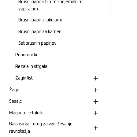
Brusni papir s hitrim sprijemalnim
zapiralom
Brusni papir z luknjami
Brusni papir za kamen
Set brusnih papirjev
Pripomočki
Rezala in strgala
Žagin list
Žage
Sesalci
Magnetni vrtalniki
Balansirka - drog za vzdrževanje
ravnotežja