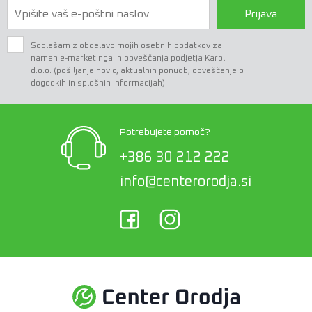
Prijava
Soglašam z obdelavo mojih osebnih podatkov za
namen e-marketinga in obveščanja podjetja Karol
d.o.o. (pošiljanje novic, aktualnih ponudb, obveščanje o
dogodkih in splošnih informacijah).
Potrebujete pomoč?
+386 30 212 222
info@centerorodja.si