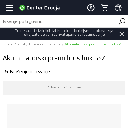
SL
Pri nekaterih izdelkih lahko pride do daljšega dobavnega
roka, zato se vam zahvaljujemo za razumevanje.
Izdelki
/
FEIN
/
Brušenje in rezanje
/
Akumulatorski premi brusilnik GSZ
Akumulatorski premi brusilnik GSZ
Brušenje in rezanje
Prikazujem 0 izdelkov