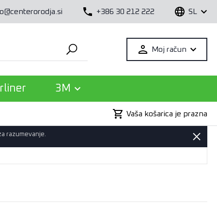
fo@centerorodja.si
+386 30 212 222
SL
Moj račun
rliner
3M
Vaša košarica je prazna
 za razumevanje.