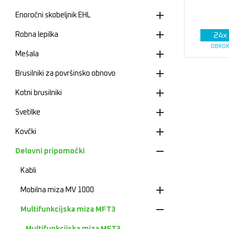
Enoročni skobeljnik EHL
24
x
Robna lepilka
OBROK
Mešala
Brusilniki za površinsko obnovo
Kotni brusilniki
Svetilke
Kovčki
Delovni pripomočki
Kabli
Mobilna miza MV 1000
Multifunkcijska miza MFT3