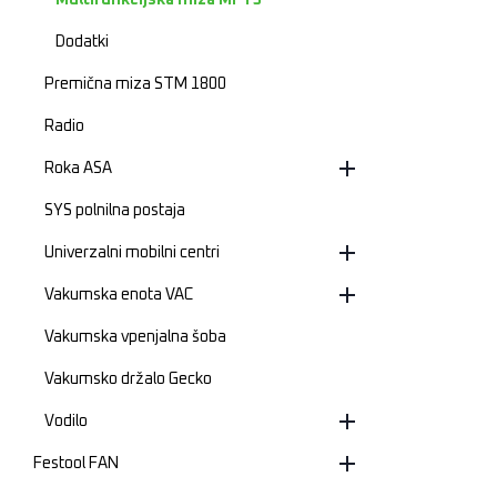
Multifunkcijska miza MFT3
Dodatki
Premična miza STM 1800
Radio
Roka ASA
SYS polnilna postaja
Univerzalni mobilni centri
Vakumska enota VAC
Vakumska vpenjalna šoba
Vakumsko držalo Gecko
Vodilo
Festool FAN