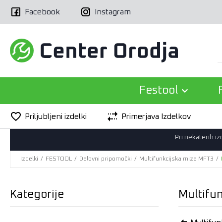
Facebook
Instagram
Festool
Priljubljeni izdelki
Primerjava Izdelkov
Pri nekaterih i
Izdelki
/
FESTOOL
/
Delovni pripomočki
/
Multifunkcijska miza MFT3
/
Kategorije
Multifu