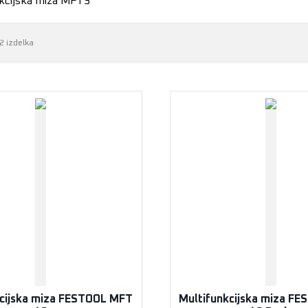
kcijska miza MFT3
2 izdelka
kcijska miza FESTOOL MFT
Multifunkcijska miza F