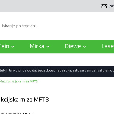
in
Išči
Fein
Mirka
Diewe
Lase
zdelkih lahko pride do daljšega dobavnega roka, zato se vam zahvaljujemo
Multifunkcijska miza MFT3
nkcijska miza MFT3