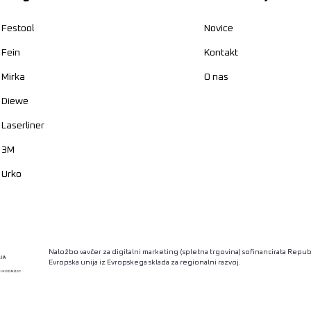
Festool
Novice
Fein
Kontakt
Mirka
O nas
Diewe
Laserliner
3M
Urko
Naložbo vavčer za digitalni marketing (spletna trgovina) sofinancirata Republ
Evropska unija iz Evropskega sklada za regionalni razvoj.