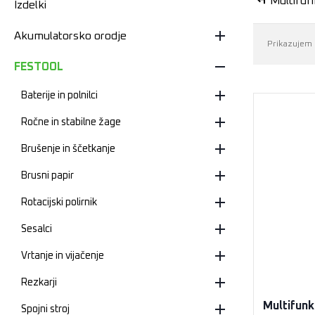
Multifun
Izdelki
Akumulatorsko orodje
Prikazujem 
FESTOOL
Baterije in polnilci
Ročne in stabilne žage
Brušenje in ščetkanje
Brusni papir
Rotacijski polirnik
Sesalci
Vrtanje in vijačenje
Rezkarji
Multifun
Spojni stroj