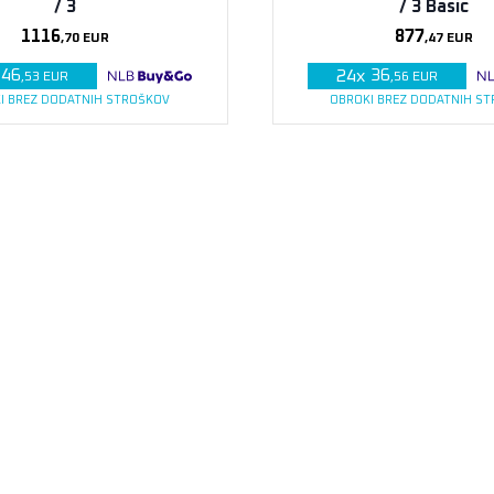
/ 3
/ 3 Basic
1116
877
,70
EUR
,47
EUR
46
36
24
x
,53
EUR
,56
EUR
I BREZ DODATNIH STROŠKOV
OBROKI BREZ DODATNIH S