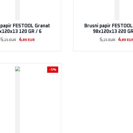
 papir FESTOOL Granat
Brusni papir FESTOOL
x120x13 120 GR / 6
98x120x13 220 GR
5
4
5
4
,15
EUR
,89
EUR
,15
EUR
,89
EU
-5%