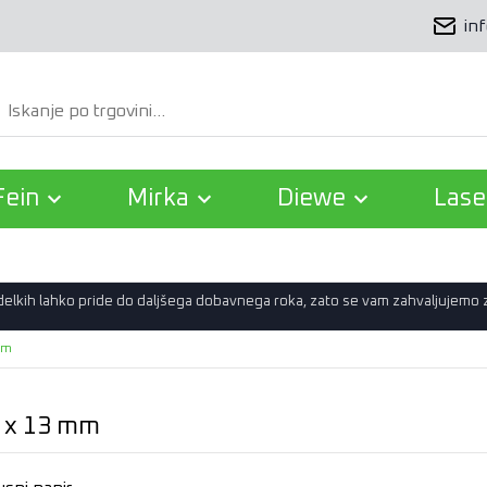
in
Išči
Fein
Mirka
Diewe
Lase
zdelkih lahko pride do daljšega dobavnega roka, zato se vam zahvaljujemo
mm
0 x 13 mm