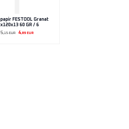
 papir FESTOOL Granat
x120x13 60 GR / 6
5
4
,15
EUR
,89
EUR