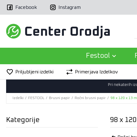
Facebook
Instagram
Festool
Priljubljeni izdelki
Primerjava Izdelkov
Pri nekaterih i
Izdelki
/
FESTOOL
/
Brusni papir
/
Ročni brusni papir
/
98 x 120 x 13 
Kategorije
98 x 12