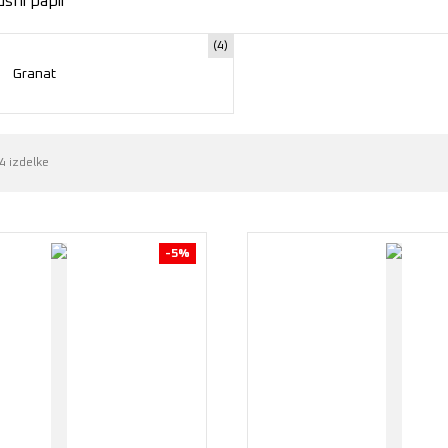
usni papir
(4)
Granat
4 izdelke
-5%