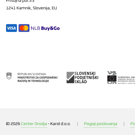
Prisojna pot 23
1241 Kamnik, Slovenija, EU
© 2026
Center Orodja
-
Karol d.o.o.
|
Pogoji poslovanja
|
Po