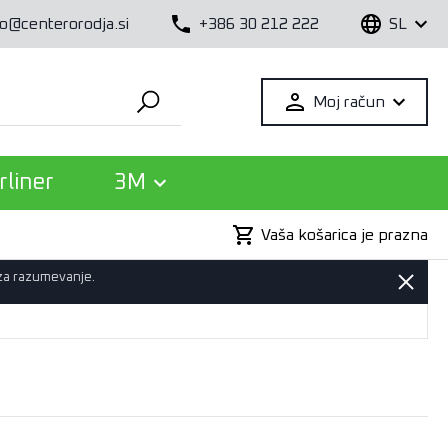
fo@centerorodja.si
+386 30 212 222
SL
Moj račun
rliner
3M
Vaša košarica je prazna
 za razumevanje.