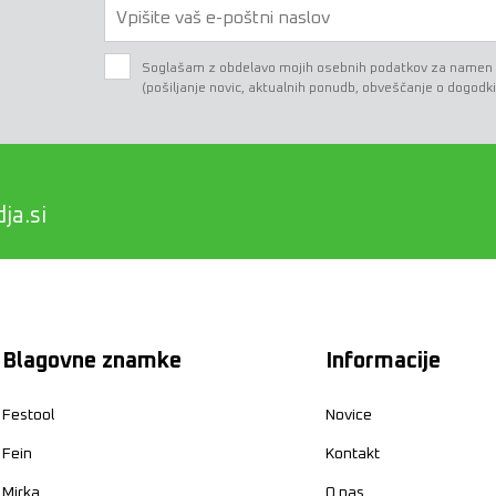
Soglašam z obdelavo mojih osebnih podatkov za namen e-
(pošiljanje novic, aktualnih ponudb, obveščanje o dogodki
ja.si
Blagovne znamke
Informacije
Festool
Novice
Fein
Kontakt
Mirka
O nas