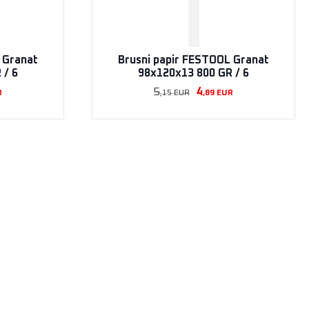
 Granat
Brusni papir FESTOOL Granat
 / 6
98x120x13 800 GR / 6
5
4
R
,15
EUR
,89
EUR