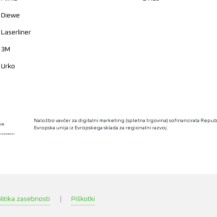
Diewe
Laserliner
3M
Urko
Naložbo vavčer za digitalni marketing (spletna trgovina) sofinancirata Republ
Evropska unija iz Evropskega sklada za regionalni razvoj.
litika zasebnosti
|
Piškotki