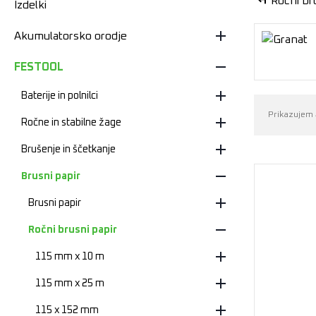
Ročni br
Izdelki
Akumulatorsko orodje
FESTOOL
Baterije in polnilci
Prikazujem 
Ročne in stabilne žage
Brušenje in ščetkanje
Brusni papir
Brusni papir
Ročni brusni papir
115 mm x 10 m
115 mm x 25 m
115 x 152 mm