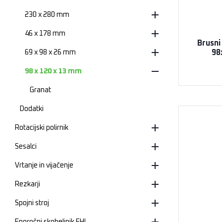
230 x 280 mm
46 x 178 mm
Brusni
98
69 x 98 x 26 mm
98 x 120 x 13 mm
Granat
Dodatki
Rotacijski polirnik
Sesalci
Vrtanje in vijačenje
Rezkarji
Spojni stroj