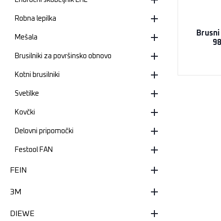
Enoročni skobeljnik EHL
Robna lepilka
Brusni
Mešala
98
Brusilniki za površinsko obnovo
Kotni brusilniki
Svetilke
Kovčki
Delovni pripomočki
Festool FAN
FEIN
3M
DIEWE