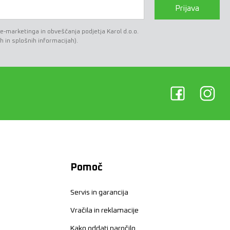
Prijava
marketinga in obveščanja podjetja Karol d.o.o.
h in splošnih informacijah).
Pomoč
Servis in garancija
Vračila in reklamacije
Kako oddati naročilo