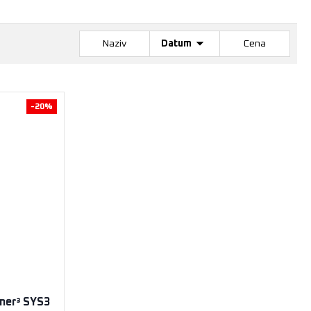
Naziv
Datum
Cena
-20%
ner³ SYS3