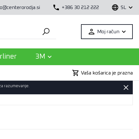
fo@centerorodja.si
+386 30 212 222
SL
Moj račun
rliner
3M
Vaša košarica je prazna
 za razumevanje.