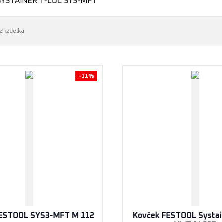
SYSTAINER T-LOC SYS-MFT
2 izdelka
-11%
FESTOOL SYS3-MFT M 112
Kovček FESTOOL Systai