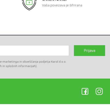
Vaša povezava je šifrirana
Prijava
marketinga in obveščanja podjetja Karol d.o.o.
h in splošnih informacijah).