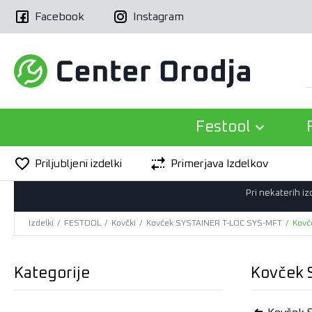
Facebook
Instagram
Festool
Priljubljeni izdelki
Primerjava Izdelkov
Pri nekaterih i
Izdelki
/
FESTOOL
/
Kovčki
/
Kovček SYSTAINER T-LOC SYS-MFT
/
Kovč
Kategorije
Kovček 