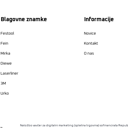
Blagovne znamke
Informacije
Festool
Novice
Fein
Kontakt
Mirka
O nas
Diewe
Laserliner
3M
Urko
Naložbo vavčer za digitalni marketing (spletna trgovina) sofinancirata Republ