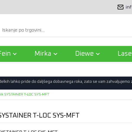
in
Išči
Fein
Mirka
Diewe
Lase
zdelkih lahko pride do daljšega dobavnega roka, zato se vam zahvaljujemo
ek SYSTAINER T-LOC SYS-MFT
SYSTAINER T-LOC SYS-MFT