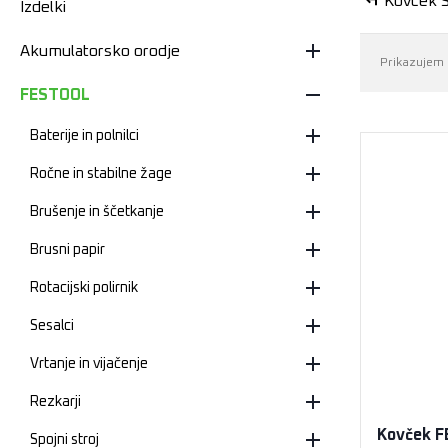
Kovček 
Izdelki
Akumulatorsko orodje
Prikazujem 
FESTOOL
Baterije in polnilci
Ročne in stabilne žage
Brušenje in ščetkanje
Brusni papir
Rotacijski polirnik
Sesalci
Vrtanje in vijačenje
Rezkarji
Kovček 
Spojni stroj