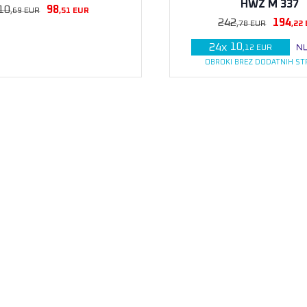
HWZ M 337
10
98
,69
EUR
,51
EUR
242
194
,78
EUR
,22
10
24
x
,12
EUR
OBROKI BREZ DODATNIH S