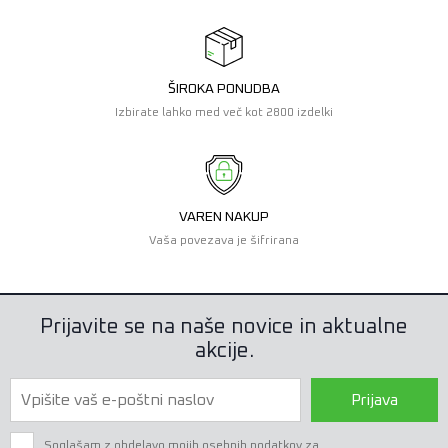
ŠIROKA PONUDBA
Izbirate lahko med več kot 2800 izdelki
VAREN NAKUP
Vaša povezava je šifrirana
Prijavite se na naše novice in aktualne
akcije.
Prijava
Soglašam z obdelavo mojih osebnih podatkov za