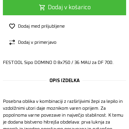
Dodaj v košarico
Dodaj med priljubljene
Dodaj v primerjavo
FESTOOL Sipo DOMINO D 8x750 / 36 MAU za DF 700.
OPIS IZDELKA
Posebna oblika v kombinaciji z razširljivimi žepi za lepilo in
vzdolžnimi utori daje moznikom varen oprijem. Za
popolnoma varne povezave in največjo stabilnost. K temu
je dodana bistveno hitrejša obdelava: prva luknja za
moznik je izredno enostavno poravnana in natančno