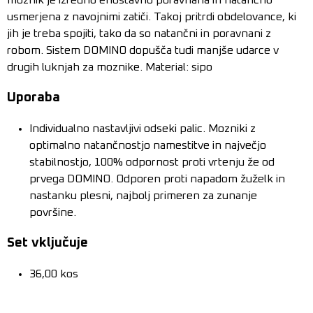
usmerjena z navojnimi zatiči. Takoj pritrdi obdelovance, ki
jih je treba spojiti, tako da so natančni in poravnani z
robom. Sistem DOMINO dopušča tudi manjše udarce v
drugih luknjah za moznike. Material: sipo
Uporaba
Individualno nastavljivi odseki palic. Mozniki z
optimalno natančnostjo namestitve in največjo
stabilnostjo, 100% odpornost proti vrtenju že od
prvega DOMINO. Odporen proti napadom žuželk in
nastanku plesni, najbolj primeren za zunanje
površine.
Set vključuje
36,00 kos