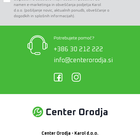
namen e-marketinga in obveščanja podjetja Karol
d.o.o. (pošiljanje novic, aktualnih ponudb, obveščanje o
dogodkih in splošnih informacijah).
Potrebujete pomoč?
+386 30 212 222
info@centerorodja.si
Center Orodja - Karol d.o.o.