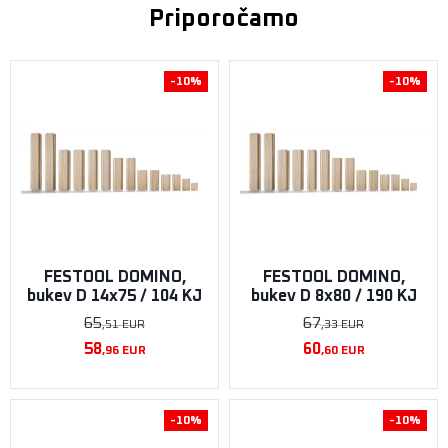
Priporočamo
-10%
-10%
FESTOOL DOMINO,
FESTOOL DOMINO,
bukev D 14x75 / 104 KJ
bukev D 8x80 / ​​190 KJ
65
67
,51
EUR
,33
EUR
58
60
,96
EUR
,60
EUR
-10%
-10%