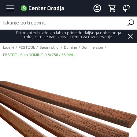
SL
Pri nekaterih izdelkih lahko pride do daljšega dobavnega
roka, zato se vam zahvaljujemo za razumevanje.
Izdelki
/
FESTOOL
/
Spojni stroj
/
Domino
/
Domine sipo
/
FESTOOL Sipo DOMINO D 8x750 / 36 MAU