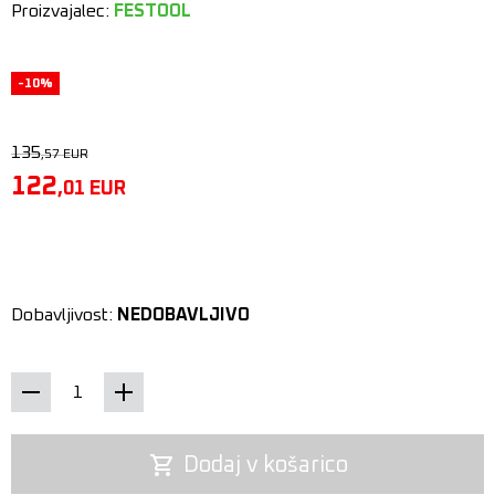
Proizvajalec:
FESTOOL
-10%
135
,57
EUR
122
,01
EUR
Dobavljivost:
NEDOBAVLJIVO
Dodaj v košarico