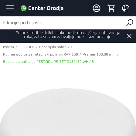
SL
Pri nekaterih izdelkih lahko pride do daljšega dobavnega
roka, zato se vam zahvaljujemo za razumevanje.
Izdelki
/
FESTOOL
/
Rotacijski polirnik
/
Polirne gobice za rotacijski polirnik RAP 150
/
Premer 180,00 mm
/
Gobica za poliranje FESTOOL PS STF D180x30 WH / 5