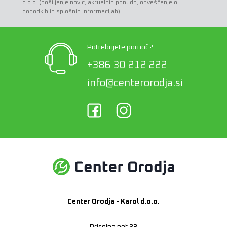
d.o.o. (pošiljanje novic, aktualnih ponudb, obveščanje o
dogodkih in splošnih informacijah).
Potrebujete pomoč?
+386 30 212 222
info@centerorodja.si
Center Orodja - Karol d.o.o.