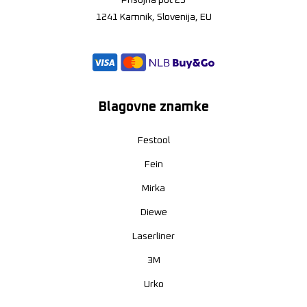
Prisojna pot 23
1241 Kamnik, Slovenija, EU
Blagovne znamke
Festool
Fein
Mirka
Diewe
Laserliner
3M
Urko