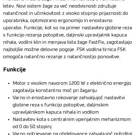
letev. Novi sistem žage za več neodvisnosti združuje
natančnost in učinkovitost z visoko stopnjo prijaznosti do
uporabnika, optimizirano ergonomijo in enostavno
uporabo. Funkcije, kot so na primer nastavitev globine reza
s funkcijo rezanja potopitve, daljinski upravljalnik kapuca
nihala, vodilni klin in menjava lista žage FastFix, zagotavljajo
najboljše možne delovne pogoje. FSK vodilna tirnica FSK
omogoča natančno rezanje z natančnostjo ponovitve.
Funkcije
Motor z visokim navorom 1200 W z električno energijo
zagotavlja konstantno moč pri žaganju
Varno in enostavno rokovanje zahvaljujoč nastavitvi
globine reza s funkcijo potopitve, daljinskim
upravljalnikom kapuca nihala in vodilom
Nastavitev kota s centralnim vpenjalnim mehanizmom
od 0 do 50 stopinj
Varno pritrjevanje na obdelovance zahvaljujoč pritrdilni