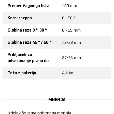
Premer žaginega lista
160 mm
Kotni razpon
0 - 50 °
Globina reza 0 °, 90 °
0 - 55 mm
Globina reza 45 ° / 50 °
42/38 mm
Priključek za
27/36 mm
odsesovanje prahu dia.
Teža z baterijo
4,4 kg
MNENJA
Izdelek še nima nobenega mnenja.