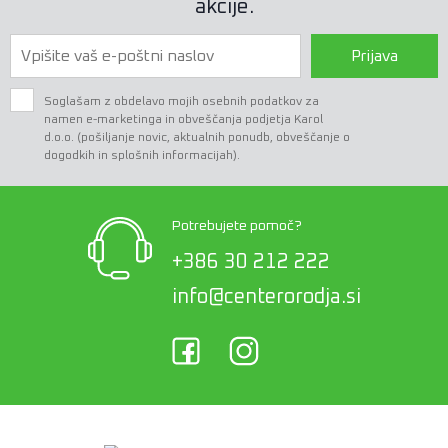
akcije.
Prijava
Soglašam z obdelavo mojih osebnih podatkov za
namen e-marketinga in obveščanja podjetja Karol
d.o.o. (pošiljanje novic, aktualnih ponudb, obveščanje o
dogodkih in splošnih informacijah).
Potrebujete pomoč?
+386 30 212 222
info@centerorodja.si