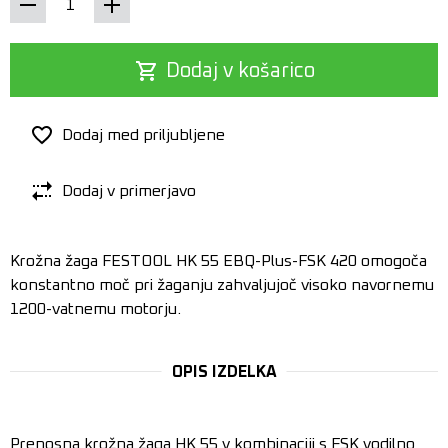
Dodaj v košarico
Dodaj med priljubljene
Dodaj v primerjavo
Krožna žaga FESTOOL HK 55 EBQ-Plus-FSK 420 omogoča
konstantno moč pri žaganju zahvaljujoč visoko navornemu
1200-vatnemu motorju.
OPIS IZDELKA
Prenosna krožna žaga HK 55 v kombinaciji s FSK vodilno