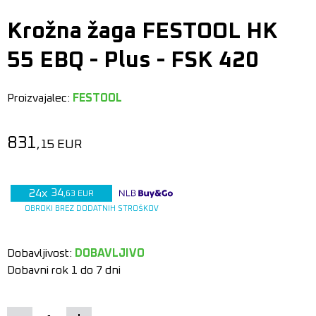
Krožna žaga FESTOOL HK
55 EBQ - Plus - FSK 420
Proizvajalec:
FESTOOL
831
,15
EUR
34
24
x
,63
EUR
OBROKI BREZ DODATNIH STROŠKOV
Dobavljivost:
DOBAVLJIVO
Dobavni rok 1 do 7 dni