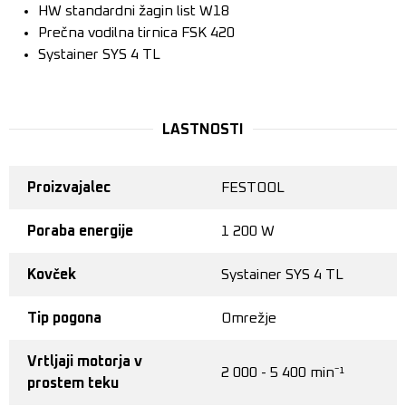
HW standardni žagin list W18
Prečna vodilna tirnica FSK 420
Systainer SYS 4 TL
LASTNOSTI
Proizvajalec
FESTOOL
Poraba energije
1 200 W
Kovček
Systainer SYS 4 TL
Tip pogona
Omrežje
Vrtljaji motorja v
2 000 - 5 400 min⁻¹
prostem teku