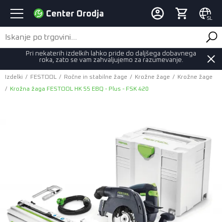
SL
Pri nekaterih izdelkih lahko pride do daljšega dobavnega
roka, zato se vam zahvaljujemo za razumevanje.
Izdelki
/
FESTOOL
/
Ročne in stabilne žage
/
Krožne žage
/
Krožne žage
/
Krožna žaga FESTOOL HK 55 EBQ - Plus - FSK 420