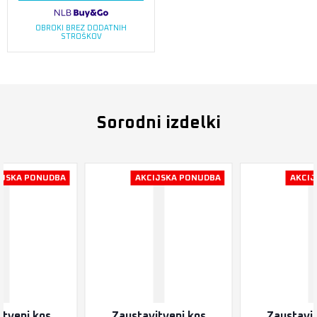
OBROKI BREZ DODATNIH
STROŠKOV
Sorodni izdelki
IJSKA PONUDBA
AKCIJSKA PONUDBA
AKCIJ
itveni kos
Zaustavitveni kos
Zaustavit