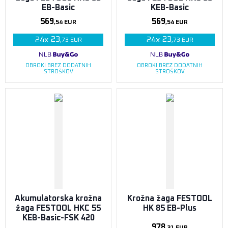
EB-Basic
KEB-Basic
569
569
,54
EUR
,54
EUR
23
23
24
x
24
x
,73
EUR
,73
EUR
OBROKI BREZ DODATNIH
OBROKI BREZ DODATNIH
STROŠKOV
STROŠKOV
Akumulatorska krožna
Krožna žaga FESTOOL
žaga FESTOOL HKC 55
HK 85 EB-Plus
KEB-Basic-FSK 420
978
,31
EUR