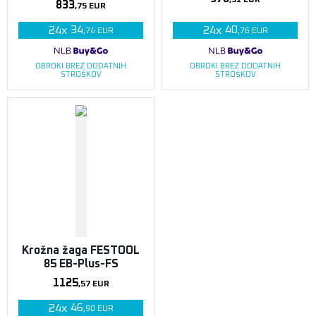
833
,75
EUR
34
40
24
x
24
x
,74
EUR
,76
EUR
OBROKI BREZ DODATNIH
OBROKI BREZ DODATNIH
STROŠKOV
STROŠKOV
Krožna žaga FESTOOL
85 EB-Plus-FS
1125
,57
EUR
46
24
x
,90
EUR